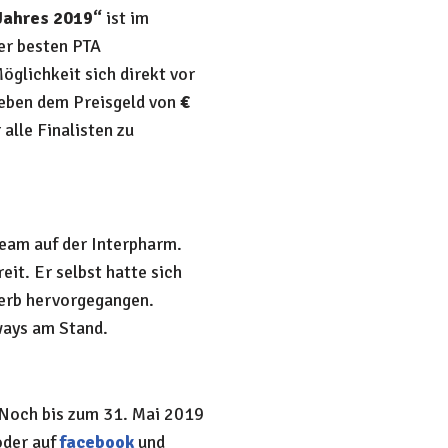
Jahres 2019“
ist im
der besten PTA
öglichkeit sich direkt vor
Neben dem Preisgeld von
€
alle Finalisten zu
eam auf der Interpharm.
it. Er selbst hatte sich
werb hervorgegangen.
ways am Stand.
. Noch bis zum 31. Mai 2019
der auf
facebook
und