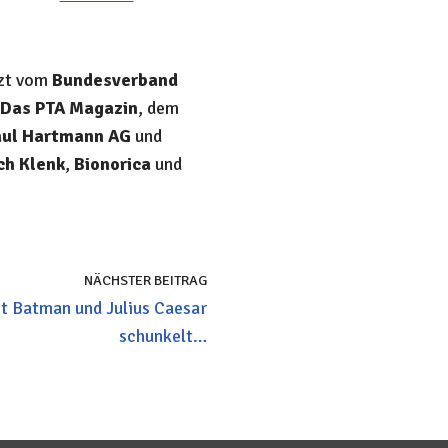
tzt vom
Bundesverband
Das PTA Magazin
, dem
aul Hartmann AG
und
ch Klenk
,
Bionorica
und
NÄCHSTER BEITRAG
t Batman und Julius Caesar
schunkelt…