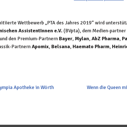
tiierte Wettbewerb „PTA des Jahres 2019“ wird unterstü
ischen AssistentInnen e.V.
(BVpta), dem Medien-partner
und den Premium-Partnern
Bayer
,
Mylan
,
AbZ Pharma
,
P
assik-Partnern
Apomix
,
Belsana
,
Haemato
Pharm
,
Heinri
ympia Apotheke in Wörth
Wenn die Queen mi