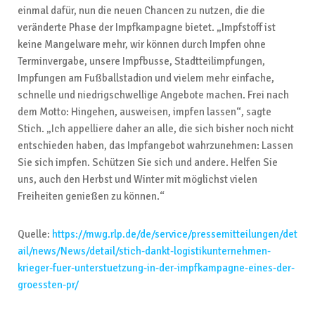
einmal dafür, nun die neuen Chancen zu nutzen, die die
veränderte Phase der Impfkampagne bietet. „Impfstoff ist
keine Mangelware mehr, wir können durch Impfen ohne
Terminvergabe, unsere Impfbusse, Stadtteilimpfungen,
Impfungen am Fußballstadion und vielem mehr einfache,
schnelle und niedrigschwellige Angebote machen. Frei nach
dem Motto: Hingehen, ausweisen, impfen lassen“, sagte
Stich. „Ich appelliere daher an alle, die sich bisher noch nicht
entschieden haben, das Impfangebot wahrzunehmen: Lassen
Sie sich impfen. Schützen Sie sich und andere. Helfen Sie
uns, auch den Herbst und Winter mit möglichst vielen
Freiheiten genießen zu können.“
Quelle:
https://mwg.rlp.de/de/service/pressemitteilungen/det
ail/news/News/detail/stich-dankt-logistikunternehmen-
krieger-fuer-unterstuetzung-in-der-impfkampagne-eines-der-
groessten-pr/