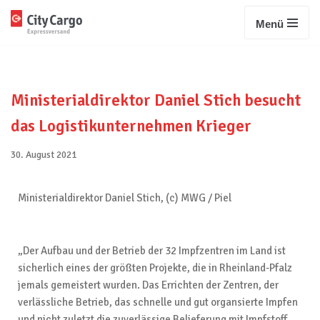
Menü
Zum
Inhalt
springen
Ministerialdirektor Daniel Stich besucht
das Logistikunternehmen Krieger
30. August 2021
Ministerialdirektor Daniel Stich, (c) MWG / Piel
„Der Aufbau und der Betrieb der 32 Impfzentren im Land ist
sicherlich eines der größten Projekte, die in Rheinland-Pfalz
jemals gemeistert wurden. Das Errichten der Zentren, der
verlässliche Betrieb, das schnelle und gut organsierte Impfen
und nicht zuletzt die zuverlässige Belieferung mit Impfstoff