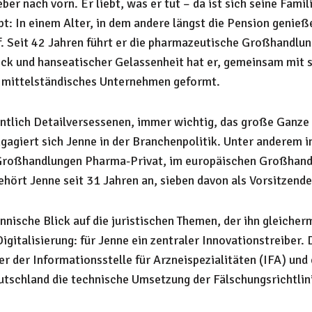
ber nach vorn. Er liebt, was er tut – da ist sich seine Famili
t: In einem Alter, in dem andere längst die Pension genieß
f. Seit 42 Jahren führt er die pharmazeutische Großhandlun
k und hanseatischer Gelassenheit hat er, gemeinsam mit 
s mittelständisches Unternehmen geformt.
ntlich Detailversessenen, immer wichtig, das große Ganze 
ngagiert sich Jenne in der Branchenpolitik. Unter anderem 
roßhandlungen Pharma-Privat, im europä­ischen Großhand
hört Jenne seit 31 Jahren an, sieben davon als Vorsitzende
nnische Blick auf die juristischen Themen, der ihn gleiche
igitalisierung: für Jenne ein zentraler Innovationstreiber. 
 der Informationsstelle für Arzneispezialitäten (IFA) und 
eutschland die technische Umsetzung der Fälschungsrichtlini