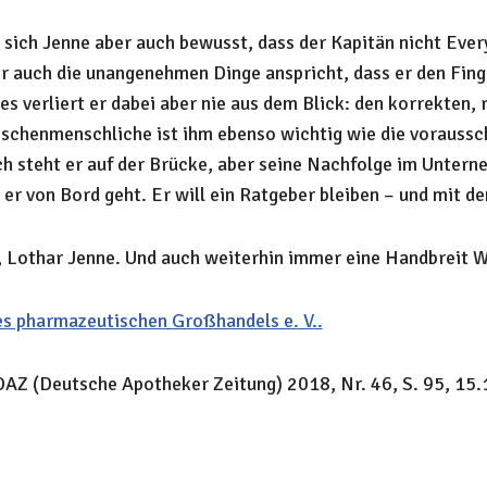
t sich Jenne aber auch bewusst, dass der Kapitän nicht Ever
er auch die unangenehmen Dinge anspricht, dass er den Finge
es verliert er dabei aber nie aus dem Blick: den korrekten
schenmenschliche ist ihm ebenso wichtig wie die voraussc
ch steht er auf der Brücke, aber seine Nachfolge im Untern
 er von Bord geht. Er will ein Ratgeber bleiben – und mit d
 Lothar Jenne. Und auch weiterhin immer eine Handbreit W
s pharmazeu­tischen Großhandels e. V..
DAZ (Deutsche Apotheker Zeitung) 2018, Nr. 46, S. 95, 15