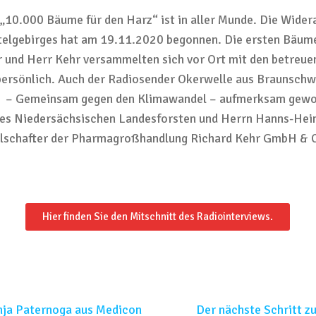
 „10.000 Bäume für den Harz“ ist in aller Munde. Die Wider
telgebirges hat am 19.11.2020 begonnen. Die ersten Bäume
r und Herr Kehr versammelten sich vor Ort mit den betreu
persönlich. Auch der Radiosender Okerwelle aus Braunschwe
 – Gemeinsam gegen den Klimawandel – aufmerksam gewor
des Niedersächsischen Landesforsten und Herrn Hanns-Hein
lschafter der Pharmagroßhandlung Richard Kehr GmbH & Co
Hier finden Sie den Mitschnitt des Radiointerviews.
nja Paternoga aus Medicon
Der nächste Schritt zu